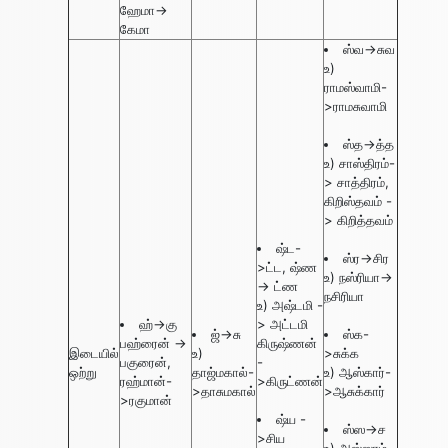
ஹேமா->
கேமா
ஸ்வ->சுவ
உ)
ராமஸ்வாமி-
>ராமசுவாமி
ஸ்த->த்த
உ) சாஸ்திரம்-
> சாத்திரம்,
கிறிஸ்தவம் -
> கிறித்தவம்
ஷ்ட-
ஸ்⁠ர->சிர
>ட்ட, ஷ்ண
உ) நஸ்ரியா->
-> ட்ண
நசிரியா
உ) அஷ்டமி -
ஹ்->கு
> அட்டமி
ஜ்->சு
ஸ்க-
பஹ்ரைன் ->
கிருஷ்ணன்
இடையில்
உ)
>சுக்க
பகுரைன்,
-
ஒற்று
தாஜ்மகால்-
உ) ஆஸ்கார்-
ரஹ்மான்-
>கிருட்ணன்
>தாசுமகால்
>ஆசுக்கார்
>ரகுமான்
ஷ்ய -
ஸ்ஸ->ச
>சிய
உ) அஸ்ஸாம் -