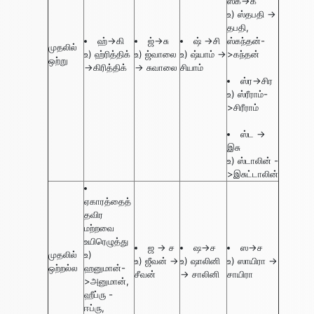
ஸ்க->க
உ) ஸ்தபதி ->
தபதி,
ஹ்->கி
ஜ்->சு
ஷ் ->சி
ஸ்கந்தன்-
முதலில்
உ) ஹ்ரித்திக்
உ) ஜ்வாலை
உ) ஷ்யாம் ->
>கந்தன்
ஒற்று
->கிரித்திக்
-> சுவாலை
சியாம்
ஸ்⁠ர->சிர
உ) ஸ்ரீராம்-
>சிரீராம்
ஸ்ட ->
இசு
உ) ஸ்டாலின் -
>இசுட்டாலின்
ஏகாரத்தைத்
தவிர
மற்றவை
உயிரெழுத்து
ஜ -> ச
ஷ->ச
ஸ->ச
முதலில்
உ)
உ) ஜீவன் ->
உ) ஷாலினி
உ) ஸாயிரா ->
ஒற்றல்ல
ஹனுமான்-
சீவன்
-> சாலினி
சாயிரா
>அனுமான்,
ஹீப்ரு -
ஈப்ரு,