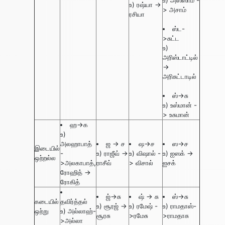
உ) ரஷ்யா ->
> அசாம்
ரசியா
ஸ்ட-
>சுட்ட
உ)
அரிஸ்டாட்டில்
->
அரிசுட்டாடில்
ஸ்->சு
உ) உஸ்மான் -
> உசுமான்
ஹ->க
உ)
அலஹாபாத்
ஜ -> ச
ஷ->ச
ஸ->ச
இடையில்
-
உ) ராஜீவ் ->
உ) விஷால் -
உ) ஐஸக் ->
ஒற்றல்ல
>அலகாபாத்,
ராசீவ்
> விசால்
ஐசக்
ரோஹித் ->
ரோகித்
ஜ்->சு
ஷ் -> சு
ஸ்->சு
கடையில்
தவிர்த்தல்
உ) சூரஜ் ->
உ) ரமேஷ் -
உ) ராமதாஸ்-
ஒற்று
உ) அல்லாஹ்-
சூரசு
>ரமேசு
>ராமதாசு
>அல்லா