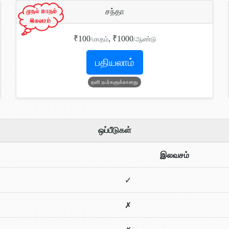
சந்தா
₹100
, ₹1000
/மாதம்
/ஆண்டு
பதியலாம்
தனி நபர்களுக்கானது
ஒப்பீடுகள்
இலவசம்
✓
✗