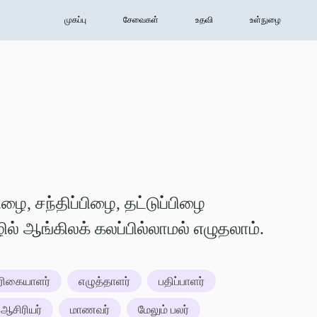
முகப்பு
சேவைகள்
உதவி
உள்நுழை
பிழை, சந்திப்பிழை, தட்டுப்பிழை
ல் ஆங்கிலக் கலப்பில்லாமல் எழுதலாம்.
ிரிகையாளர்
எழுத்தாளர்
பதிப்பாளர்
ஆசிரியர்
மாணவர்
மேலும் பலர்