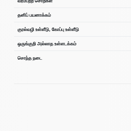
வரம்பற்ற சொற்கள்
தனிப் பயனாக்கம்
குரல்வழி உள்ளீடு, கோப்பு உள்ளீடு
ஒருங்குறி அல்லாத உள்ளடக்கம்
சொந்த நடை