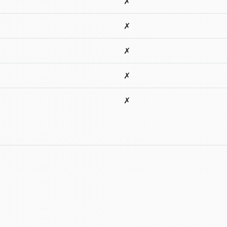
✗
✗
✗
✗
✗