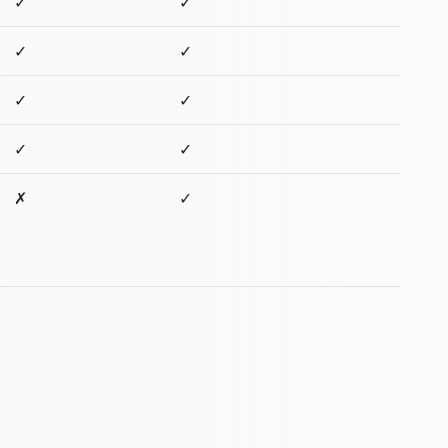
✓
✓
✓
✓
✓
✓
✓
✓
✗
✓