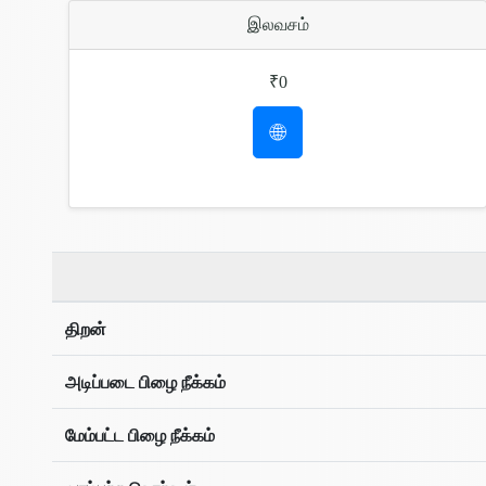
இலவசம்
₹0
🌐
திறன்
அடிப்படை பிழை நீக்கம்
மேம்பட்ட பிழை நீக்கம்